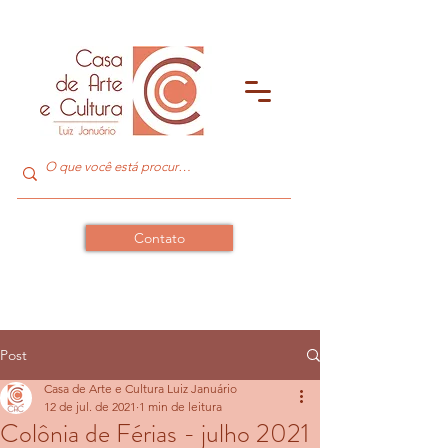
Contato
Post
Casa de Arte e Cultura Luiz Januário
12 de jul. de 2021
1 min de leitura
Colônia de Férias - julho 2021